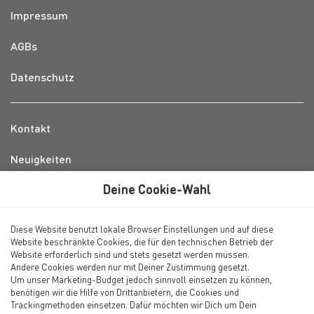
Impressum
AGBs
Datenschutz
Kontakt
Neuigkeiten
Deine Cookie-Wahl
info@waterkant-feriendomizile.de
Diese Website benutzt lokale Browser Einstellungen und auf diese
Servicebüro auf Amrum
Website beschränkte Cookies, die für den technischen Betrieb der
Inselstrasse 43, 25946 Wittdün
Website erforderlich sind und stets gesetzt werden müssen.
Andere Cookies werden nur mit Deiner Zustimmung gesetzt.
Um unser Marketing-Budget jedoch sinnvoll einsetzen zu können,
04682 7919885
(09.00 - 12.00)
benötigen wir die Hilfe von Drittanbietern, die Cookies und
0152 31813227
Trackingmethoden einsetzen. Dafür möchten wir Dich um Dein
(14.00 - 17.00)