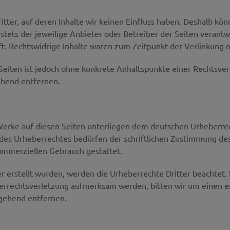
tter, auf deren Inhalte wir keinen Einfluss haben. Deshalb kö
 stets der jeweilige Anbieter oder Betreiber der Seiten verant
t. Rechtswidrige Inhalte waren zum Zeitpunkt der Verlinkung n
n Seiten ist jedoch ohne konkrete Anhaltspunkte einer Rechtsv
ehend entfernen.
 Werke auf diesen Seiten unterliegen dem deutschen Urheberrec
es Urheberrechtes bedürfen der schriftlichen Zustimmung des 
 kommerziellen Gebrauch gestattet.
er erstellt wurden, werden die Urheberrechte Dritter beachtet.
berrechtsverletzung aufmerksam werden, bitten wir um einen
mgehend entfernen.