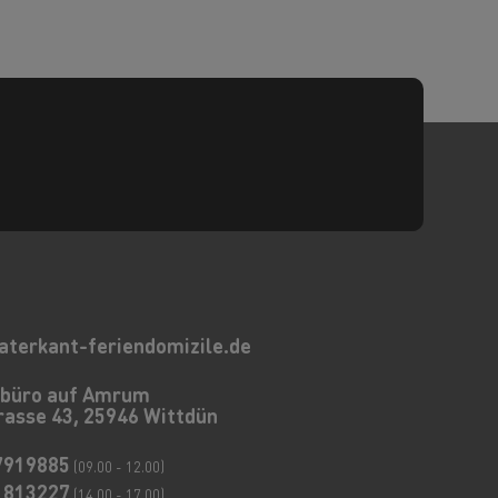
aterkant-feriendomizile.de
ebüro auf Amrum
rasse 43, 25946 Wittdün
7919885
(09.00 - 12.00)
1813227
(14.00 - 17.00)