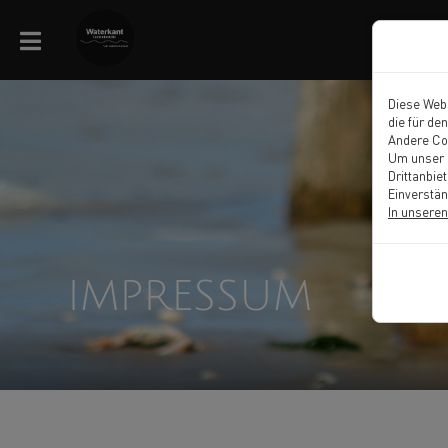
Diese Webs
die für de
Andere Co
Um unser M
Drittanbie
Einverstän
In unseren
IMPRESSUM