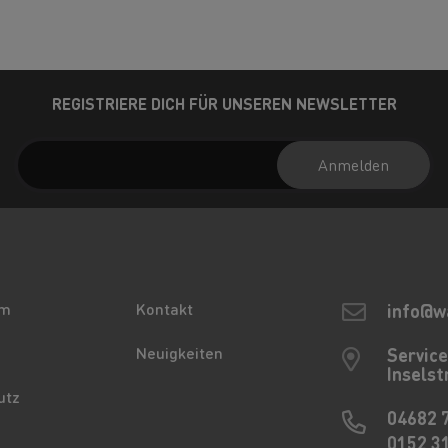
REGISTRIERE DICH FÜR UNSEREN NEWSLETTER
Anmelden
um
Kontakt
info@w
Neuigkeiten
Servic
Inselst
utz
04682 
0152 3