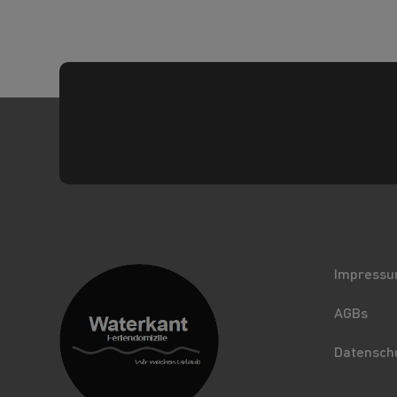
Impress
AGBs
Datensch