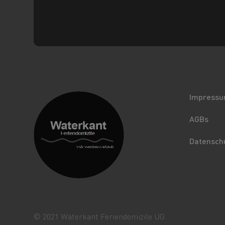
Impress
AGBs
Datensch
© 2021 Waterkant Feriendomizile UG