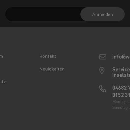
Anmelden
um
Kontakt
info@w
Neuigkeiten
Servic
Inselst
utz
04682 
0152 3
Montag bis
Samstag u