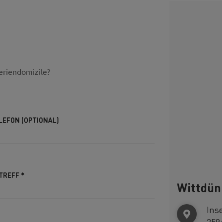
eriendomizile?
LEFON (OPTIONAL)
TREFF
*
Wittdü
Ins
259