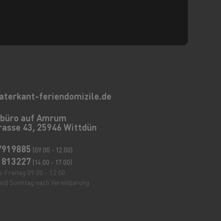
aterkant-feriendomizile.de
ebüro auf Amrum
rasse 43, 25946 Wittdün
7919885
(09.00 - 12.00)
1813227
(14.00 - 17.00)
 Freitag 09.00 - 12.00
nd Sonntag nach Vereinbarung