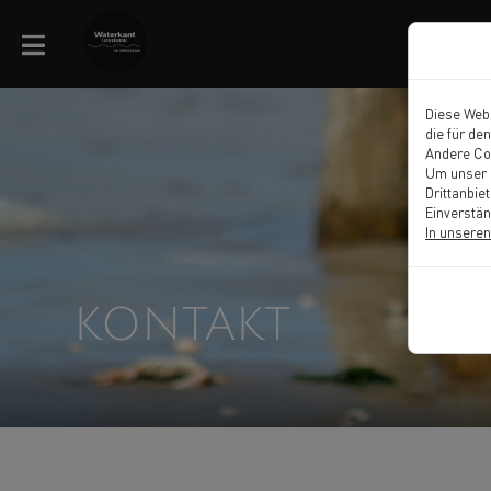
Diese Webs
die für de
Andere Co
Um unser M
Drittanbie
Einverstän
In unseren
KONTAKT