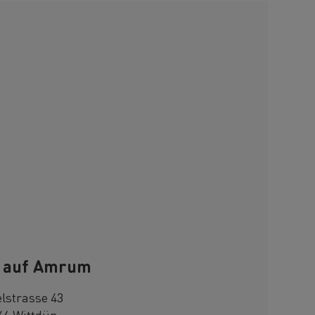
n auf Amrum
elstrasse 43
46 Wittdün