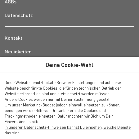
AGBs
Datenschutz
Kontakt
Neuigkeiten
Deine Cookie-Wahl
info@waterkant-feriendomizile.de
Diese Website benutzt lokale Browser Einstellungen und auf diese
Servicebüro auf Amrum
Website beschränkte Cookies, die für den technischen Betrieb der
Inselstrasse 43, 25946 Wittdün
Website erforderlich sind und stets gesetzt werden müssen.
Andere Cookies werden nur mit Deiner Zustimmung gesetzt.
Um unser Marketing-Budget jedoch sinnvoll einsetzen zu können,
04682 7919885
(09.00 - 12.00)
benötigen wir die Hilfe von Drittanbietern, die Cookies und
0152 31813227
Trackingmethoden einsetzen. Dafür möchten wir Dich um Dein
(14.00 - 17.00)
Einverständnis bitten.
Montag bis Freitag 09.00 - 12.00
In unseren Datenschutz-Hinweisen kannst Du einsehen, welche Dienste
Samstag und Sonntag nach Vereinbarung
das sind.