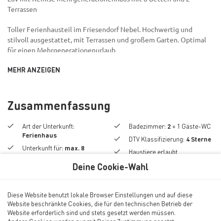
Terrassen
Toller Ferienhausteil im Friesendorf Nebel. Hochwertig und
stilvoll ausgestattet, mit Terrassen und großem Garten. Optimal
für einen Mehrgenerationenurlaub
MEHR ANZEIGEN
Die Ferienwohnung liegt zentral in Nebel, dem malerischen
Inseldorf, das der Mittelpunkt Amrums ist. Bushaltestelle, Post,
Fahrradverleih, diverse Restaurants und Cafes, Edeka-Markt sind
gleich um die Ecke. Fast mittendrin und doch ruhig ist die
Zusammenfassung
Ferienwohnung Luv ein tolles Quartier für Familien- und
Generationenurlaub, Urlaub mit Freunden. Zwischen Dorf und
Art der Unterkunft
:
Badezimmer
:
2
+ 1
Gäste-WC
Strand, wenige Meter außerhalb des Dorfkerns bleibt es in
Ferienhaus
DTV
Klassifizierung
:
4
Sterne
privater Atmosphäre immer entspannt. Zum Wattenmeer sind es 5
Unterkunft für
:
max.
8
Haustiere erlaubt
Minuten
Personen
Nicht-Raucher
Deine Cookie-Wahl
Zimmer insgesamt
:
6
Die Anlage
Schlafzimmer
:
4
Herzlich willkommen im Ferienhaus " Smäswai 10 "
Diese Website benutzt lokale Browser Einstellungen und auf diese
Website beschränkte Cookies, die für den technischen Betrieb der
Fast mittendrin und doch ruhig ist das Haus " Smäswai 10 " ein
Ausstattungsmerkmale
Website erforderlich sind und stets gesetzt werden müssen.
tolles Quartier für einen Familien- und Mehrgenerationenurlaub.